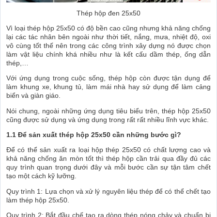
Thép hộp đen 25x50
Vì loại thép hộp 25x50 có độ bền cao cũng nhưng khả năng chống
lại các tác nhân bên ngoài như thời tiết, nắng, mưa, nhiệt độ, oxi
vô cùng tốt thế nên trong các công trình xây dựng nó được chọn
làm vật liệu chính khá nhiều như là kết cấu dầm thép, ống dẫn
thép,…
Với ứng dụng trong cuộc sống, thép hộp còn được tận dụng để
làm khung xe, khung tủ, làm mái nhà hay sử dụng để làm cảng
biển và giàn giáo.
Nói chung, ngoài những ứng dụng tiêu biểu trên, thép hộp 25x50
cũng được sử dụng và ứng dụng trong rất rất nhiều lĩnh vực khác.
1.1 Để sản xuất thép hộp 25x50 cần những bước gì?
Để có thể sản xuất ra loại hộp thép 25x50 có chất lượng cao và
khả năng chống ăn mòn tốt thì thép hộp cần trải qua đầy đủ các
quy trình quan trọng dưới đây và mỗi bước cần sự tận tâm chết
tạo một cách kỹ lưỡng.
Quy trình 1: Lựa chọn và xử lý nguyên liệu thép để có thể chết tạo
làm thép hộp 25x50.
Quy trình 2: Bắt đầu chế tạo ra dòng thép nóng chảy và chuẩn bị