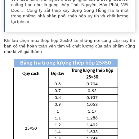
chẳng hạn như là gang thép Thái Nguyên, Hòa Phát, Việt
Đức,… Công ty sắt thép xây dựng Sông Hồng Hà là một
trong những nhà phân phối thép hộp uy tín và chất lượng
tại tphcm.
Khi lựa chọn mua thép hộp 25x50 tại những nơi cung cấp này thì
bạn có thể hoàn toàn yên tâm về chất lượng của sản phẩm cũng
như là về giá thành.
Bảng tra trọng lượng thép hộp 25×50
Trọng lượng thép hộp
Quy cách
Độ dày
25×50
0.6
0.704
0.7
0.82
0.8
0.937
0.9
1.053
1
1.17
1.1
1.286
1.2
1.402
25×50
1.4
1.633
1.5
1.749