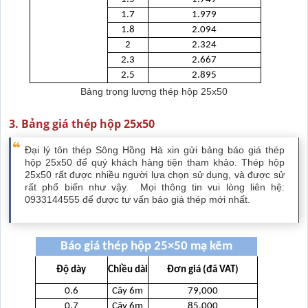
1.7
1.979
1.8
2.094
2
2.324
2.3
2.667
2.5
2.895
Bảng trọng lượng thép hộp 25x50
3. Bảng giá thép hộp 25x50
Đại lý tôn thép Sông Hồng Hà xin gửi bảng báo giá thép
hộp 25x50 để quý khách hàng tiện tham khảo. Thép hộp
25x50 rất được nhiều người lựa chọn sử dụng, và được sử
rất phổ biến như vậy. Mọi thông tin vui lòng liên hệ:
0933144555 để được tư vấn báo giá thép mới nhất.
Báo giá thép hộp 25×50 mạ kẽm
Độ dày
Chiều dài
Đơn giá (đã VAT)
0.6
Cây 6m
79,000
0.7
Cây 6m
85,000