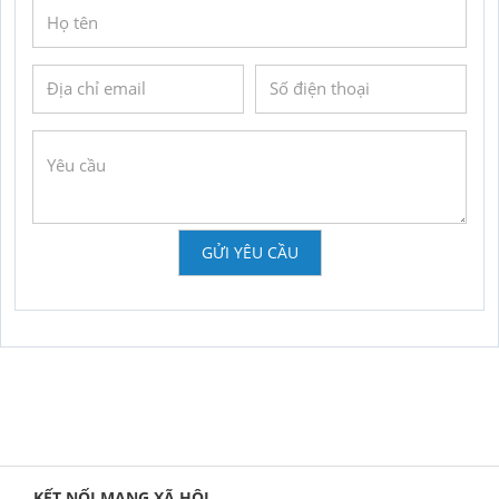
GỬI YÊU CẦU
KẾT NỐI MẠNG XÃ HỘI