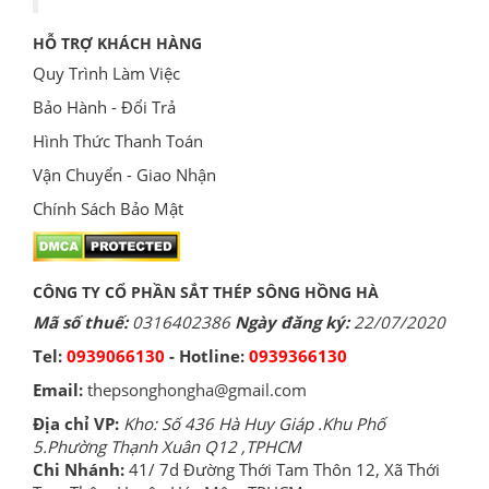
HỖ TRỢ KHÁCH HÀNG
Quy Trình Làm Việc
Bảo Hành - Đổi Trả
Hình Thức Thanh Toán
Vận Chuyển - Giao Nhận
Chính Sách Bảo Mật
CÔNG TY CỔ PHẦN SẮT THÉP SÔNG HỒNG HÀ
Mã số thuế:
0316402386
Ngày đăng ký:
22/07/2020
Tel:
0939066130
- Hotline:
0939366130
Email:
thepsonghongha@gmail.com
Địa chỉ VP:
Kho: Số 436 Hà Huy Giáp .Khu Phố
5.Phường Thạnh Xuân Q12 ,TPHCM
Chi Nhánh:
41/ 7d Đường Thới Tam Thôn 12, Xã Thới