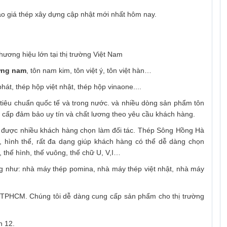
báo giá thép xây dựng cập nhật mới nhất hôm nay.
hương hiệu lớn tại thị trường Việt Nam
ơng nam
, tôn nam kim, tôn việt ý, tôn việt hàn…
t, thép hộp việt nhật, thép hộp vinaone....
tiêu chuẩn quốc tế và trong nước. và nhiều dòng sản phẩm tôn
 cấp đảm bảo uy tín và chất lương theo yêu cầu khách hàng.
 được nhiều khách hàng chọn làm đối tác. Thép Sông Hồng Hà
y, hình thể, rất đa dạng giúp khách hàng có thể dễ dàng chọn
 thế hình, thế vuông, thế chữ U, V,I…
ng như: nhà máy thép pomina, nhà máy thép việt nhật, nhà máy
h TPHCM. Chúng tôi dễ dàng cung cấp sản phẩm cho thị trường
n 12.