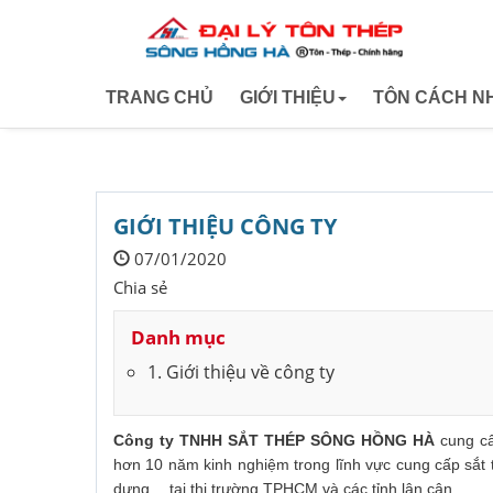
TRANG CHỦ
GIỚI THIỆU
TÔN CÁCH NH
Giới thiệu công ty
Tôn hoa sen
Tôn phương
GIỚI THIỆU CÔNG TY
07/01/2020
Tôn Nam Ki
Chia sẻ
Tôn olympic
Danh mục
1. Giới thiệu về công ty
Công ty TNHH SẮT THÉP SÔNG HỒNG HÀ
cung cấ
hơn 10 năm kinh nghiệm trong lĩnh vực cung cấp sắt th
dựng… tại thị trường TPHCM và các tỉnh lân cận.