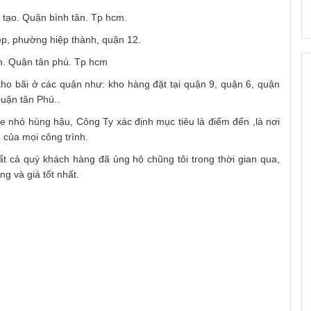
 tạo. Quận bình tân. Tp hcm.
ệp, phường hiệp thành, quận 12.
ình. Quận tân phú. Tp hcm
ho bãi ở các quận như: kho hàng đặt tại quận 9, quận 6, quận
. Quận tân Phú..
xe nhỏ hùng hậu, Công Ty xác định mục tiêu là điểm đến ,là nơi
 của mọi công trình.
tất cả quý khách hàng đã ủng hộ chũng tôi trong thời gian qua,
g và giá tốt nhất.