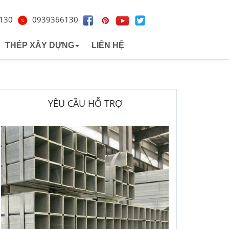
130
0939366130
THÉP XÂY DỰNG
LIÊN HỆ
h cách nhiệt
ina
Thép Hình
Thép Việt Nhật
 nhiệt
n nam
Thép tấm
Thép đông á
YÊU CẦU HỖ TRỢ
Úc
Thép đông nam á