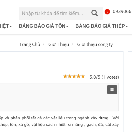
0939066
IỆT
BẢNG BÁO GIÁ TÔN
BẢNG BÁO GIÁ THÉP
Mút xốp cách nhiệt
Tôn đông á
Thép hộp
Bông thủy tin
Thép Pom
Trang Chủ
Giới Thiệu
Giới thiệu công ty
 nam
Tôn lạnh màu
Tôn Việt Nhật
Thép Ống
Tôn xốp cách
Thép miề
m
Tôn Đại Thiên Lộc
Thép Việt 
5.0/5 (1 votes)
Tôn giả ngói
p và phân phối tất cả các vật liệu trong ngành xây dựng . Với
ép, tôn, xà gồ, vật liệu cách nhiệt, xi măng , gạch, đá, cát xây