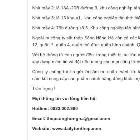
Nhà máy 2: lô 18A -20B đường 9, khu công nghiệp tân
Nhà máy 3: lô 15 khu a1, khu công nghiệp tân thới hi
Nhà máy 4: 79b đường số 3. Khu công nghiệp tân b
Ngoài ra công ty sắt thép Sông Hồng Hà còn có các k
12, quận 7, quận 4, quận thủ đức, quận bình chánh
Với hệ thống từ con người đến trang thiết bị xe lớn 
xây dựng niềm tin và đặt nền móng cho mọi công trình
Công ty chúng tôi xin gửi lời cảm ơn chân thành tới 
cảm kết cung cấp sản phẩm chính hãng đúng khối lượn
Trân trọng !
Mọi thông tin vui lòng liên hệ:
Hotline: 0933.002.990
Email: thepsonghongha@gmail.com
Website: www.dailytonthep.com