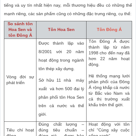
tiếng và uy tín nhất hiện nay, mỗi thương hiệu đều có những thế
mạnh riêng, các sản phẩm cũng có những đặc trưng riêng, cụ thể:
So sánh tôn
Hoa Sen và
Tôn Hoa Sen
Tôn Đông Á
tôn Đông Á
Tôn Đông Á được
Được thành lập vào
thành lập từ năm
8/2001 với 20 năm
1998 cho đến nay đã
hơn 22 năm hoạt
hoạt động trong ngành
động.
tôn thép xây dựng.
Hệ thống mạng lưới
Vòng đời sự
Sở hữu 11 nhà máy
phân phối của Đông
phát triển
Á rộng khắp cả nước
xuất và hơn 500 đại lý
từ Bắc vào Nam và
phân phối tôn Hoa Sen
cả thị trường xuất
khẩu trên thế giới.
trên cả nước và thế
giới.
Đúng chất lượng –
Hoạt động với tôn
Tiêu chí hoạt
đúng tiêu chuẩn –
chỉ “Cùng xây cuộc
động
đúng giá – được bảo
sống xanh”.