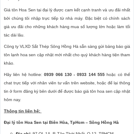
Giá tôn Hoa Sen tại đại lý được cam kết cạnh tranh và ưu đãi nhất
bởi chúng tôi nhập trực tiếp từ nhà máy. Đặc biệt có chính sách
giá ưu đãi cho những khách hàng mua số lượng lớn hoặc làm tối
tác dài lâu.
Công ty VLXD Sắt Thép Sông Hồng Hà sẵn sàng gửi bảng báo giá
tôn lạnh hoa sen cập nhật mới nhất cho quý khách hàng tiện tham
khảo.
Hãy liên hệ hotline:
0939 066 130 - 0933 144 555
hoặc có thể
chat trực tiếp với nhân viên tư vấn trên website, hoặc để lại thông
tin ở form đăng ký bên dưới để được báo giá tôn hoa sen cập nhật
hôm nay.
Thông tin liên hệ:
Đại lý tôn Hoa Sen tại Biên Hòa, TpHcm – Sông Hồng Hà
Địa chỉ:
97 QL 1A, P. Tân Thới Nhất, Q.12, TPHCM