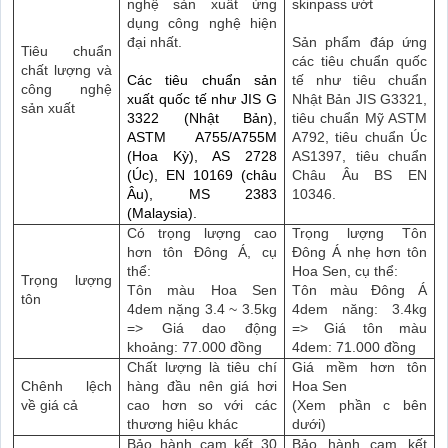
nghệ sản xuất ứng
skinpass ướt
dụng công nghệ hiện
đại nhất.
Sản phẩm đáp ứng
Tiêu chuẩn
các tiêu chuẩn quốc
chất lượng và
Các tiêu chuẩn sản
tế như tiêu chuẩn
công nghệ
xuất quốc tế như JIS G
Nhật Bản JIS G3321,
sản xuất
3322 (Nhật Bản),
tiêu chuẩn Mỹ ASTM
ASTM A755/A755M
A792, tiêu chuẩn Úc
(Hoa Kỳ), AS 2728
AS1397, tiêu chuẩn
(Úc), EN 10169 (châu
Châu Âu BS EN
Âu), MS 2383
10346.
(Malaysia).
Có trọng lượng cao
Trọng lượng Tôn
hơn tôn Đông Á, cụ
Đông Á nhẹ hơn tôn
thể:
Hoa Sen, cụ thể:
Trọng lượng
Tôn màu Hoa Sen
Tôn màu Đông Á
tôn
4dem nặng 3.4 ~ 3.5kg
4dem năng: 3.4kg
=> Giá dao động
=> Giá tôn màu
khoảng: 77.000 đồng
4dem: 71.000 đồng
Chất lượng là tiêu chí
Giá mềm hơn tôn
Chênh lệch
hàng đầu nên giá hơi
Hoa Sen
về giá cả
cao hơn so với các
(Xem phần c bên
thương hiệu khác
dưới)
Bảo hành cam kết 30
Bảo hành cam kết