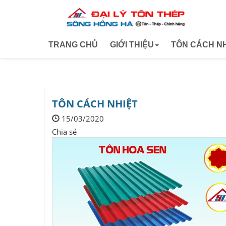
TRANG CHỦ
GIỚI THIỆU
TÔN CÁCH NH
Giới thiệu công ty
Tôn hoa sen
Tôn phương
TÔN CÁCH NHIỆT
15/03/2020
Tôn Nam Ki
Chia sẻ
Tôn olympic