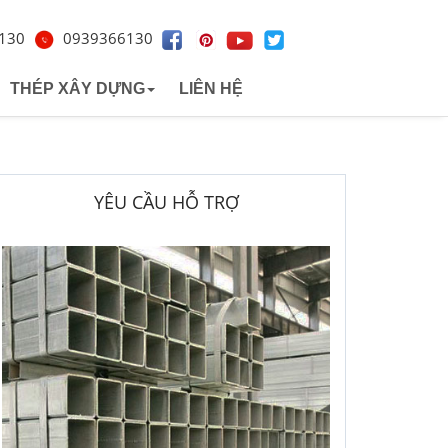
130
0939366130
THÉP XÂY DỰNG
LIÊN HỆ
h cách nhiệt
ina
Thép Hình
Thép Việt Nhật
 nhiệt
n nam
Thép tấm
Thép đông á
YÊU CẦU HỖ TRỢ
Úc
Thép đông nam á